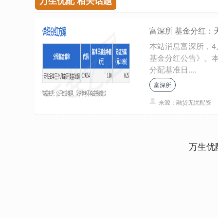
万生优配 相关话题
富深所 基金分红：
本站消息富深所，4
基金分红公告》。本
分配基准日....
富深所
来源：融贷无忧配资
万生优