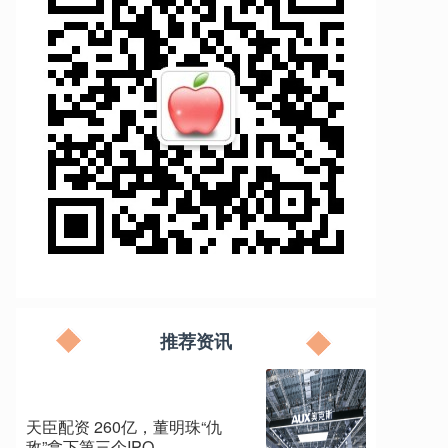
推荐资讯
天臣配资 260亿，董明珠“仇
敌”拿下第三个IPO