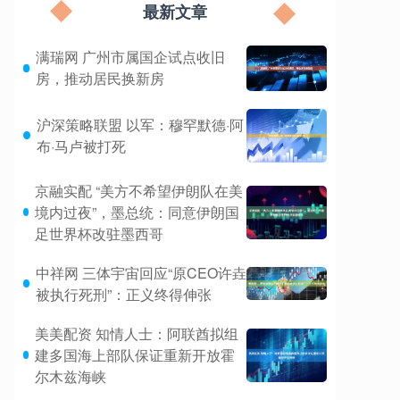
最新文章
满瑞网 广州市属国企试点收旧
房，推动居民换新房
沪深策略联盟 以军：穆罕默德·阿
布·马卢被打死
京融实配 “美方不希望伊朗队在美
境内过夜”，墨总统：同意伊朗国
足世界杯改驻墨西哥
中祥网 三体宇宙回应“原CEO许垚
被执行死刑”：正义终得伸张
美美配资 知情人士：阿联酋拟组
建多国海上部队保证重新开放霍
尔木兹海峡